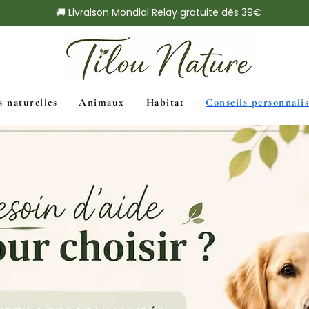
🚚 Livraison Mondial Relay gratuite dès 39€
s naturelles
Animaux
Habitat
Conseils personnalis