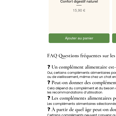
Confort digestif naturel
Prix
15,90 €
Ajouter au panier
FAQ Questions fréquentes sur les
❓ Un complément alimentaire est-i
Oui, certains compléments alimentaires pou
ou de vieillissement, même chez un chat e
❓ Peut-on donner des compléments 
Cela dépend du complément et du besoin du c
les recommandations d’utilisation.
❓ Les compléments alimentaires po
Les compléments alimentaires sélectionnés su
❓ À partir de quel âge peut-on do
Certains compléments peuvent convenir aux 