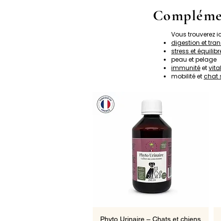
Complémen
Vous trouverez i
digestion et tran
stress et équilib
peau et pelage
immunité
et
vital
mobilité et
chat 
Aperçu rapide
Phyto Urinaire – Chats et chiens