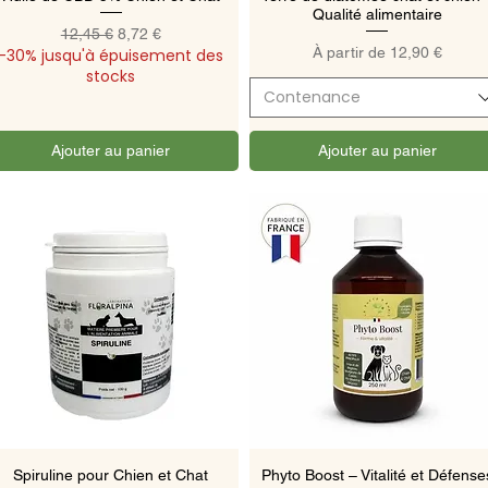
Qualité alimentaire
Prix original
Prix promotionnel
12,45 €
8,72 €
Prix promotionnel
À partir de
12,90 €
-30% jusqu'à épuisement des
stocks
Contenance
Ajouter au panier
Ajouter au panier
Aperçu rapide
Aperçu rapide
Spiruline pour Chien et Chat
Phyto Boost – Vitalité et Défense