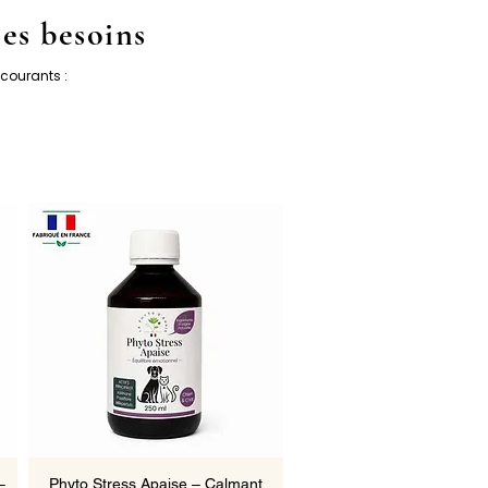
es besoins
courants :
Aperçu rapide
–
Phyto Stress Apaise – Calmant