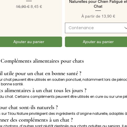
Naturelles pour Chien Fatigué e
Prix original
Prix promotionnel
Chat
16,90 €
8,45 €
Prix promotionnel
À partir de
13,90 €
Contenance
Ajouter au panier
Ajouter au panier
 Compléments alimentaires pour chats
l utile pour un chat en bonne santé ?
r chat peuvent être utilisés en soutien ponctuel, notamment lors de péri
n bonne santé.
alimentaires à un chat tous les jours ?
hat. Certains compléments peuvent être utilisés en cure ou sur une pério
ur chat sont-ils naturels ?
r Tilou Nature privilégient des ingrédients d’origine naturelle, adaptés à
nner des compléments à un chat ?
chatons, d’autres sont plutôt destinés aux chats adultes ou seniors. Il 