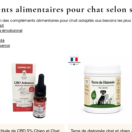
ts alimentaires pour chat selon s
ci des compléments alimentaires pour chat adaptés aux besoins les plus 
sit
re émotionnel
ité
senior
Aperçu rapide
Aperçu rapide
Huile de CBD 5% Chien et Chat
Terre de diatomée chat et chien 