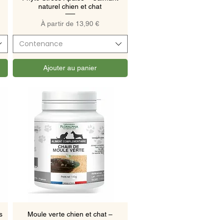
naturel chien et chat
Prix promotionnel
À partir de
13,90 €
Contenance
Ajouter au panier
Aperçu rapide
s
Moule verte chien et chat –