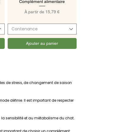
t
Complément alimentaire
Prix promotionnel
À partir de
15,79 €
Contenance
Ajouter au panier
odes de stress, de changement de saison
de définie. Il est important de respecter
 la sensibilité et au métabolisme du chat.
est important de choisir un complément