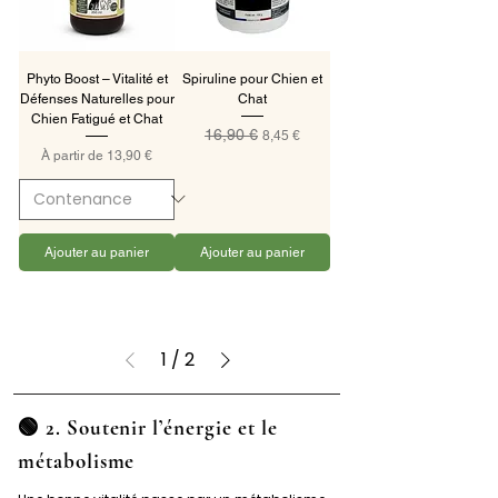
La spiruline est riche en protéines, fer et 
antioxydants. Les formules immunité 
accompagnent les défenses naturelles, 
Phyto Boost – Vitalité et
Spiruline pour Chien et
notamment chez les animaux fragilisés ou en 
Défenses Naturelles pour
Chat
période hivernale.
Chien Fatigué et Chat
16,90 €
Prix original
Prix promotionnel
8,45 €
Prix promotionnel
À partir de
13,90 €
Ajouter au panier
Ajouter au panier
1
/
2
🟢 2. Soutenir l’énergie et le
métabolisme