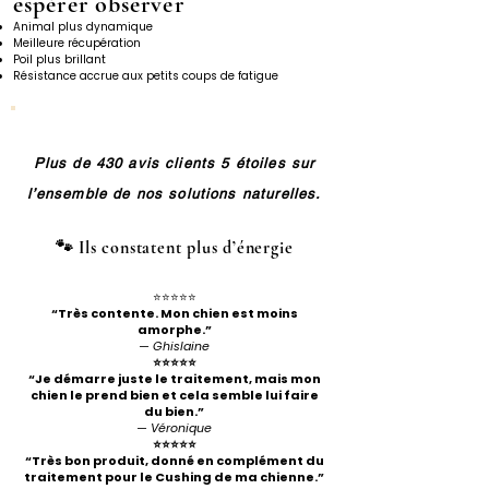
espérer observer
Animal plus dynamique
Meilleure récupération
Poil plus brillant
Résistance accrue aux petits coups de fatigue
Plus de 430 avis clients 5 étoiles sur
l’ensemble de nos solutions naturelles.
🐾 Ils constatent plus d’énergie
⭐️⭐️⭐️⭐️⭐️
“Très contente. Mon chien est moins
amorphe.”
— Ghislaine
⭐️⭐️⭐️⭐️⭐️
“Je démarre juste le traitement, mais mon
chien le prend bien et cela semble lui faire
du bien.”
— Véronique
⭐️⭐️⭐️⭐️⭐️
“Très bon produit, donné en complément du
traitement pour le Cushing de ma chienne.”