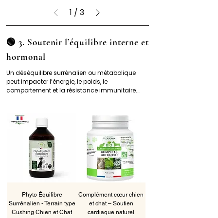
1
/
3
🟢 3. Soutenir l’équilibre interne et
hormonal
Un déséquilibre surrénalien ou métabolique 
peut impacter l’énergie, le poids, le 
comportement et la résistance immunitaire.

👉 Phyto Équilibre Surrénalien

👉 Complément cœur

👉 Phyto Senior

Ces solutions naturelles sont utilisées pour 
accompagner les animaux présentant un 
terrain fragilisé ou un vieillissement progressif.
Phyto Équilibre
Complément cœur chien
Surrénalien - Terrain type
et chat – Soutien
Cushing Chien et Chat
cardiaque naturel