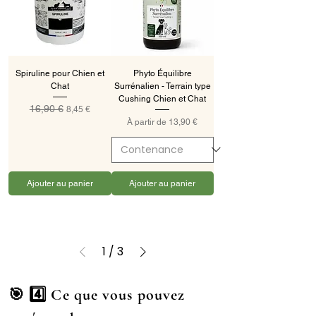
Spiruline pour Chien et
Phyto Équilibre
Chat
Surrénalien - Terrain type
Cushing Chien et Chat
16,90 €
Prix original
Prix promotionnel
8,45 €
Prix promotionnel
À partir de
13,90 €
Ajouter au panier
Ajouter au panier
1
/
3
🎯 4️⃣ Ce que vous pouvez