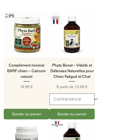
Complément minéral
Phyto Boost – Vitalité et
BARF chien – Calcium
Défenses Naturelles pour
naturel
Chien Fatigué et Chat
Prix
Prix promotionnel
19,90 €
À partir de
13,90 €
Ajouter au panier
Ajouter au panier