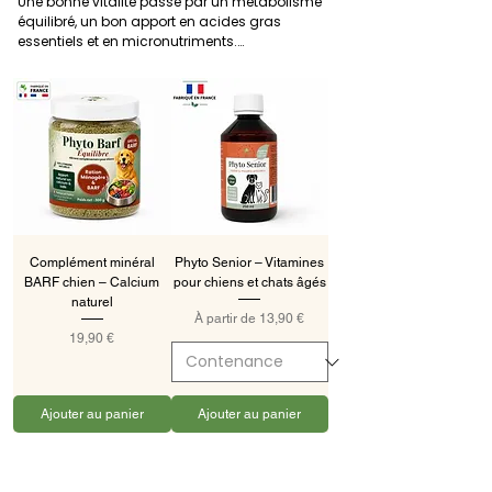
Une bonne vitalité passe par un métabolisme 
équilibré, un bon apport en acides gras 
essentiels et en micronutriments.

👉 Phyto Barf Equilibre

👉 Huile de saumon (oméga 3)

👉 Levure de bière

👉 Spiruline

👉 Phyto Senior

Les oméga 3 soutiennent la qualité du pelage, 
la récupération musculaire et l’énergie 
générale. Les formules senior accompagnent 
les animaux vieillissants pour maintenir tonus 
Complément minéral
Phyto Senior – Vitamines
et mobilité.
BARF chien – Calcium
pour chiens et chats âgés
naturel
Prix promotionnel
À partir de
13,90 €
Prix
19,90 €
Ajouter au panier
Ajouter au panier