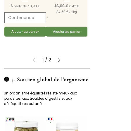
16,90 €
Prix promotionnel
Prix original
Prix promotionnel
À partir de
13,90 €
8,45 €
84,50 €
/
1kg
8
4
,
5
Ajouter au panier
Ajouter au panier
0
€
p
a
r
1
/
2
1
K
i
l
o
🟢 4. Soutien global de l’organisme
g
r
a
Un organisme équilibré résiste mieux aux 
m
parasites, aux troubles digestifs et aux 
m
déséquilibres cutanés.

e
👉 Phyto Barf Equilibre

👉 Terre de diatomée (usage alimentaire 
interne)

👉 Levure de bière
