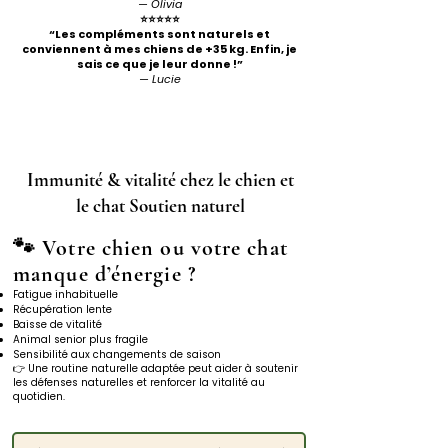
— Olivia
⭐️⭐️⭐️⭐️⭐️
“Les compléments sont naturels et
conviennent à mes chiens de +35 kg. Enfin, je
sais ce que je leur donne !”
— Lucie
Immunité & vitalité chez le chien et
le chat Soutien naturel
🐾 Votre chien ou votre chat
manque d’énergie ?
Fatigue inhabituelle
Récupération lente
Baisse de vitalité
Animal senior plus fragile
Sensibilité aux changements de saison
👉 Une routine naturelle adaptée peut aider à soutenir
les défenses naturelles et renforcer la vitalité au
quotidien.