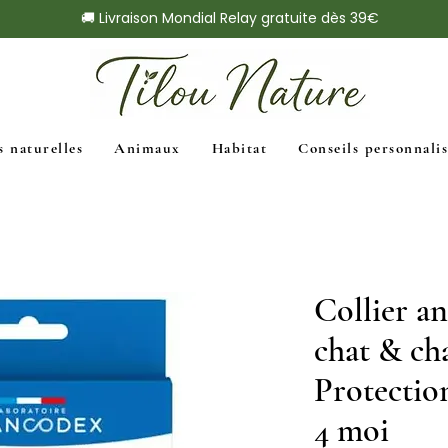
🚚 Livraison Mondial Relay gratuite dès 39€
s naturelles
Animaux
Habitat
Conseils personnalis
Collier an
chat & ch
Protection
4 moi