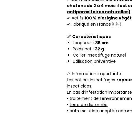
chatons de 2 à 4 mois il est co
antiparasitaires naturelles
)
✔ Actifs
100 % d’origine végét
✔ Fabriqué en France 🇫🇷
📏
Caractéristiques
Longueur :
35 cm
Poids net :
32 g
Collier insectifuge naturel
Utilisation préventive
⚠️ Information importante
Les colliers insectifuges
repou
insecticides.
En cas d’infestation importante, 
• traitement de l’environnemen
•
terre de diatomée
• autre solution adaptée com