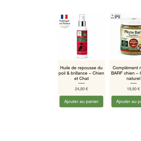
Aperçu rapide
Aperçu ra
Huile de repousse du
Complément m
poil & brillance – Chien
BARF chien – 
et Chat
naturel
Prix
Prix
24,90 €
19,90 €
Ajouter au panier
Ajouter au p