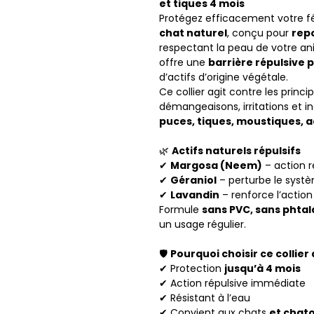
et tiques 4 mois
Protégez efficacement votre fé
chat naturel
, conçu pour
rep
respectant la peau de votre a
offre une
barrière répulsive 
d’actifs d’origine végétale.
Ce collier agit contre les princ
démangeaisons, irritations et in
puces, tiques, moustiques, 
🌿
Actifs naturels répulsifs
✔
Margosa (Neem)
– action r
✔
Géraniol
– perturbe le systè
✔
Lavandin
– renforce l’action
Formule
sans PVC, sans phtal
un usage régulier.
🛡️
Pourquoi choisir ce collier
✔ Protection
jusqu’à 4 mois
✔ Action répulsive immédiate
✔ Résistant à l’eau
✔ Convient aux chats
et chato