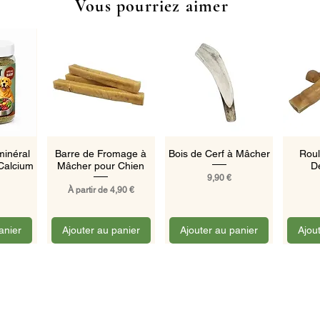
Vous pourriez aimer
pide
Aperçu rapide
Aperçu rapide
Ape
inéral
Barre de Fromage à
Bois de Cerf à Mâcher
Roul
Calcium
Mâcher pour Chien
D
Prix
9,90 €
Prix promotionnel
À partir de
4,90 €
anier
Ajouter au panier
Ajouter au panier
Ajou