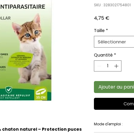
SKU : 3283021754801
Prix
4,75 €
Taille
*
Sélectionner
Quantité
*
Ajouter au pan
Comm
Mode d'emploi :
 & chaton naturel – Protection puces