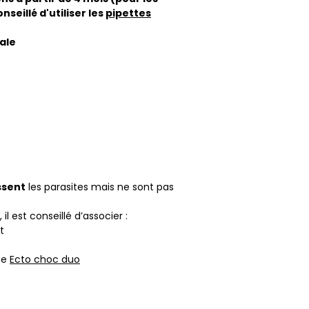
nseillé d'utiliser les
pipettes
ale
ssent
les parasites mais ne sont pas
il est conseillé d’associer :
t
me
Ecto choc duo