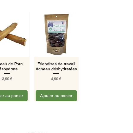
rçu rapide
Aperçu rapide
eau de Porc
Friandises de travail
éshydraté
Agneau déshydratées
Prix
Prix
3,90 €
4,90 €
ter au panier
Ajouter au panier