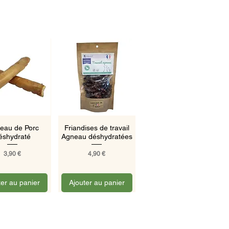
rçu rapide
Aperçu rapide
eau de Porc
Friandises de travail
éshydraté
Agneau déshydratées
Prix
Prix
3,90 €
4,90 €
ter au panier
Ajouter au panier