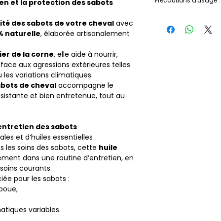
Précautions d'usage :
ien et la protection des sabots
Appliquer l'huile 1
Huile de Colza
:
Ri
pinceau sur la paroi
Formulé pour les é
(oméga-3 et omég
lité des sabots de votre cheval
avec
Conserver à tempé
de la souplesse et l
% naturelle
, élaborée artisanalement
endroit sec. Bien r
Hydratation intense
de portée des enfa
du sabot.
ier de la corne
, elle aide à nourrir,
Huile de Tournes
 face aux agressions extérieures telles
antioxydant nature
 les variations climatiques.
maintien de la soupl
abots de cheval
accompagne le
HE de Tea Tree
: 
sistante et bien entretenue, tout au
antifongiques et a
HE de Thym
: Prop
antimicrobiennes e
’entretien des sabots
ales et d’huiles essentielles
s les soins des sabots, cette
huile
tement dans une routine d’entretien, en
oins courants.
iée pour les sabots :
 boue,
atiques variables.