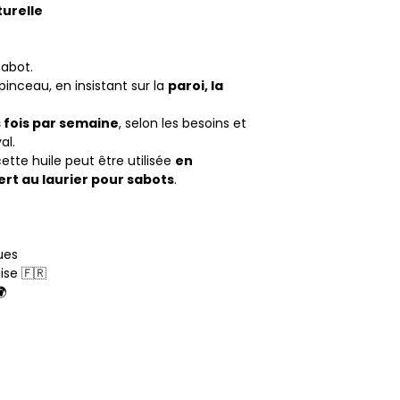
turelle
abot.
 pinceau, en insistant sur la
paroi, la
s fois par semaine
, selon les besoins et
al.
ette huile peut être utilisée
en
t au laurier pour sabots
.
ues
ise 🇫🇷
