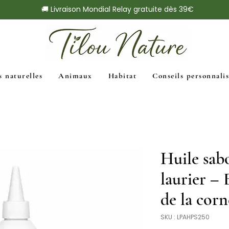
🚚 Livraison Mondial Relay gratuite dès 39€
s naturelles
Animaux
Habitat
Conseils personnalis
Huile sab
laurier – 
de la corn
SKU : LPAHPS250