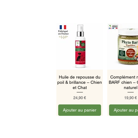
Aperçu rapide
Aperçu ra
Huile de repousse du
Complément m
poil & brillance – Chien
BARF chien – 
et Chat
naturel
Prix
Prix
24,90 €
19,90 €
Ajouter au panier
Ajouter au p