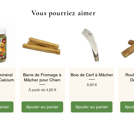
Vous pourriez aimer
pide
Aperçu rapide
Aperçu rapide
Ape
inéral
Barre de Fromage à
Bois de Cerf à Mâcher
Roul
Calcium
Mâcher pour Chien
D
Prix
9,90 €
Prix promotionnel
À partir de
4,90 €
anier
Ajouter au panier
Ajouter au panier
Ajou