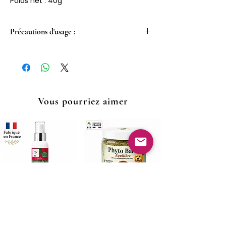
Poids net : 40g
Précautions d'usage :
Friandises pour chiens et chats.
A conserver dans un endroit sec et à
l’abri de la lumière. Nos friandises sont
des aliments complémentaires, pensez
à toujours laisser de l’eau à disposition
Vous pourriez aimer
de votre compagnon. Les friandises ne
remplacent pas une alimentation
équilibrée.
Huile de repousse du
Complément minéral
poil & brillance – Chien
BARF chien – Calcium