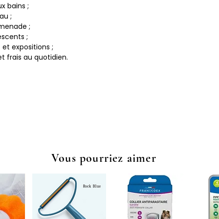
x bains ;
au ;
omenade ;
scents ;
et expositions ;
t frais au quotidien.
Vous pourriez aimer