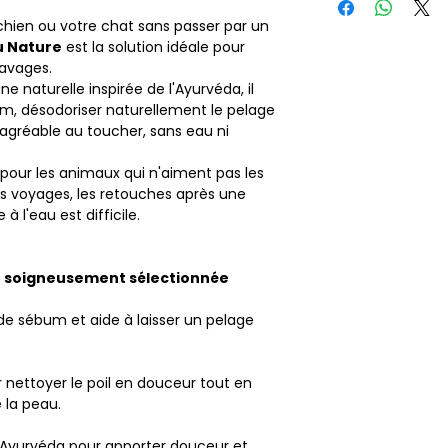
préalable sur une p
blanc mais qui part
chien ou votre chat sans passer par un
l’animal. Tenir à l’a
u Nature
est la solution idéale pour
Ne pas avaler – us
lavages.
e naturelle inspirée de l'Ayurvéda, il
um, désodoriser naturellement le pelage
et agréable au toucher, sans eau ni
e pour les animaux qui n'aiment pas les
les voyages, les retouches après une
 l'eau est difficile.
e soigneusement sélectionnée
de sébum et aide à laisser un pelage
r nettoyer le poil en douceur tout en
e la peau.
 Ayurvéda pour apporter douceur et