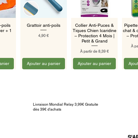
pide
Aperçu rapide
Aperçu rapide
Ape
-poils
Grattoir anti-poils
Collier Anti-Puces &
Pipette
er + 1
Tiques Chien Icaridine
chat & 
Prix
– Protection 4 Mois |
– Pro
4,90 €
Petit & Grand
Prix
À pa
Prix promotionnel
À partir de
8,39 €
anier
Ajouter au panier
Ajouter au panier
Ajou
Livraison Mondial Relay 3,99€ Gratuite
dès 39€ d'achats
S'A