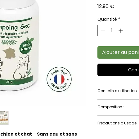
Prix
12,90 €
Quantité
*
Ajouter au pan
Comm
Conseils d'utilisation :
Soupoudrez le produ
Composition :
ou chat, en évitant
muqueuses. Veillez 
Amidon de maïs, R
pénétrer la poudre
Précautions d'usage :
Neem, Kapoor Kachli
Puis brosser pour f
chien et chat – Sans eau et sans
Tenir hors de porté
Sur les pelage noir