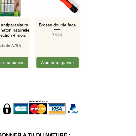
rçu rapide
Aperçu rapide
 antiparasitaire
Brosse double face
chaton naturelle
Prix
tection 4 mois
7,99 €
 promotionnel
rtir de
7,79 €
ter au panier
Ajouter au panier
BONNER A TILOU NATURE :