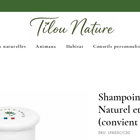
🚚 Livraison Mondial Relay gratuite dès 39€
s naturelles
Animaux
Habitat
Conseils personnalis
Shampoing
Naturel et
(convient 
SKU : LPASSCC30