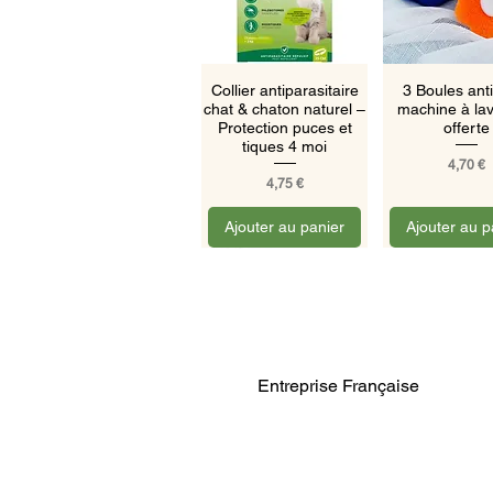
Aperçu rapide
Aperçu ra
Collier antiparasitaire
3 Boules anti
chat & chaton naturel –
machine à lav
Protection puces et
offerte
tiques 4 moi
Prix
4,70 €
Prix
4,75 €
Ajouter au panier
Ajouter au p
Entreprise Française
Aperçu rapide
Phyto Mobilité
Articulaire – Arthrose
chien et chat