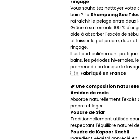
rinçage
Vous souhaitez nettoyer votre 
bain ? Le
Shampoing Sec Tilo
rafraîchir le pelage entre deux 
Grâce à sa formule 100 % d'origin
aide à absorber l'excès de séb
et laisser le poil propre, doux 
rinçage.
Il est particulièrement pratiqu
bains, les périodes hivernales, 
promenade ou lorsque le lavage à
🇫🇷
Fabriqué en France
🌿 Une composition naturell
Amidon de maïs
Absorbe naturellement l'excès 
propre et léger.
Poudre de Sidr
Traditionnellement utilisée pou
respectant l'équilibre naturel d
Poudre de Kapoor Kachli
Ingrédient végétal apprécié en