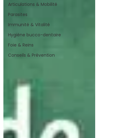
Articulations & Mobilité
Parasites
Immunité & Vitalité
Hygiène bucco-dentaire
Foie & Reins
Conseils & Prévention