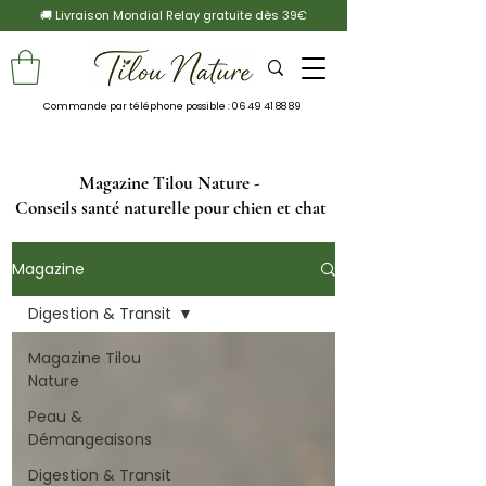
🚚 Livraison Mondial Relay gratuite dès 39€
Commande par téléphone possible :
06 49 41 88 89
Magazine Tilou Nature -
Conseils santé naturelle pour chien et chat
Magazine
Digestion & Transit
Magazine Tilou
Nature
Peau &
Démangeaisons
Digestion & Transit