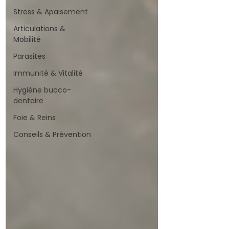
Stress & Apaisement
Articulations &
Mobilité
Parasites
Immunité & Vitalité
Hygiène bucco-
dentaire
Foie & Reins
Conseils & Prévention