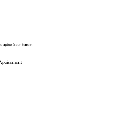
daptée à son terrain.
 Apaisement
entaire
Foie & Reins