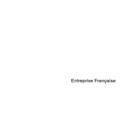
Entreprise Française
EN SAVOIR PLUS :
NOUS CONTACTER
LIVRAISON *