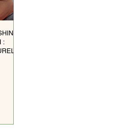
SHING
 :
URELS