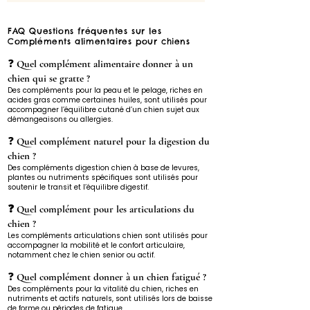
€
p
a
FAQ Questions fréquentes sur les
r
Compléments alimentaires pour chiens
1
L
❓
Quel complément alimentaire donner à un
i
t
chien qui se gratte ?
r
Des compléments pour la peau et le pelage, riches en
e
acides gras comme certaines huiles, sont utilisés pour
accompagner l’équilibre cutané d’un chien sujet aux
démangeaisons ou allergies.
❓
Quel complément naturel pour la digestion du
chien ?
Des compléments digestion chien à base de levures,
plantes ou nutriments spécifiques sont utilisés pour
soutenir le transit et l’équilibre digestif.
❓ Quel complément pour les articulations du
chien ?
Les compléments articulations chien sont utilisés pour
accompagner la mobilité et le confort articulaire,
notamment chez le chien senior ou actif.
❓
Quel complément donner à un chien fatigué ?
Des compléments pour la vitalité du chien, riches en
nutriments et actifs naturels, sont utilisés lors de baisse
de forme ou périodes de fatigue.