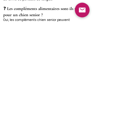
❓
Les compléments alimentaires sont-ils utiles
pour un chien senior ?
Oui, les compléments chien senior peuvent
accompagner les besoins liés à l’âge : mobilité, vitalité,
digestion ou qualité du pelage.
❓ Peut-on associer plusieurs compléments pour
chien ?
Il est possible d’utiliser différents compléments selon les
besoins du chien (peau, digestion, articulations…), en
respectant les recommandations d’utilisation de
chaque produit.
Entreprise Française
Livraison Mondial Relay 3,99€ Gratuite dès
39€ d'achats
EN SAVOIR PLUS :