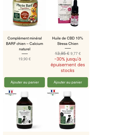
Complément minéral
Huile de CBD 10%
BARF chien – Calcium
Stress Chien
naturel
13,95 €
Prix original
Prix promotionnel
9,77 €
-30% jusqu'à
Prix
19,90 €
épuisement des
stocks
Ajouter au panier
Ajouter au panier