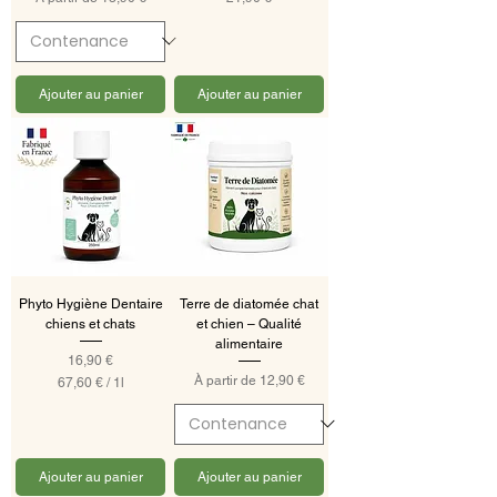
Ajouter au panier
Ajouter au panier
Phyto Hygiène Dentaire
Terre de diatomée chat
chiens et chats
et chien – Qualité
alimentaire
Prix
16,90 €
Prix promotionnel
À partir de
12,90 €
67,60 €
/
1l
6
7
,
6
0
Ajouter au panier
Ajouter au panier