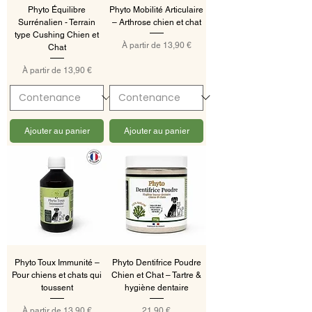
Phyto Équilibre
Phyto Mobilité Articulaire
Surrénalien - Terrain
– Arthrose chien et chat
type Cushing Chien et
Prix promotionnel
À partir de
13,90 €
Chat
Prix promotionnel
À partir de
13,90 €
Ajouter au panier
Ajouter au panier
Phyto Toux Immunité –
Phyto Dentifrice Poudre
Pour chiens et chats qui
Chien et Chat – Tartre &
toussent
hygiène dentaire
Prix promotionnel
Prix
À partir de
13,90 €
21,90 €