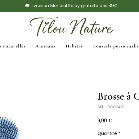
🚚 Livraison Mondial Relay gratuite dès 39€
s naturelles
Animaux
Habitat
Conseils personnalis
Brosse à 
SKU : BCC2401
Prix
9,90 €
Quantité
*