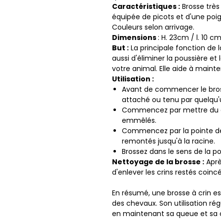
Caractéristiques :
Brosse très 
équipée de picots et d'une poi
Couleurs selon arrivage.
Dimensions
: H. 23cm / l. 10 c
But :
La principale fonction de 
aussi d'éliminer la poussière et 
votre animal. Elle aide à mainte
Utilisation :
Avant de commencer le bros
attaché ou tenu par quelqu'u
Commencez par mettre du dém
emmêlés.
Commencez par la pointe des 
remontés jusqu'à la racine.
Brossez dans le sens de la p
Nettoyage de la brosse :
Aprè
d'enlever les crins restés coincé
En résumé, une brosse à crin est
des chevaux. Son utilisation ré
en maintenant sa queue et sa c