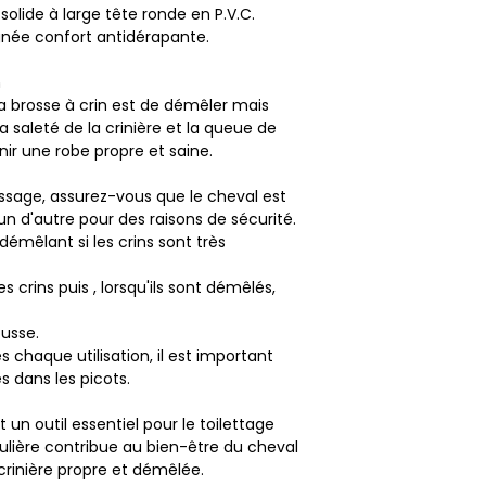
solide à large tête ronde en P.V.C.
gnée confort antidérapante.
m
la brosse à crin est de démêler mais
la saleté de la crinière et la queue de
nir une robe propre et saine.
sage, assurez-vous que le cheval est
n d'autre pour des raisons de sécurité.
êlant si les crins sont très
crins puis , lorsqu'ils sont démêlés,
ousse.
s chaque utilisation, il est important
s dans les picots.
 un outil essentiel pour le toilettage
gulière contribue au bien-être du cheval
rinière propre et démêlée.