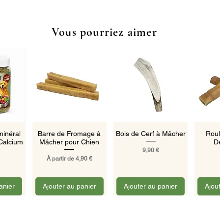
Vous pourriez aimer
pide
Aperçu rapide
Aperçu rapide
Ape
inéral
Barre de Fromage à
Bois de Cerf à Mâcher
Roul
Calcium
Mâcher pour Chien
D
Prix
9,90 €
Prix promotionnel
À partir de
4,90 €
anier
Ajouter au panier
Ajouter au panier
Ajou