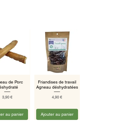
rçu rapide
Aperçu rapide
eau de Porc
Friandises de travail
éshydraté
Agneau déshydratées
Prix
Prix
3,90 €
4,90 €
ter au panier
Ajouter au panier