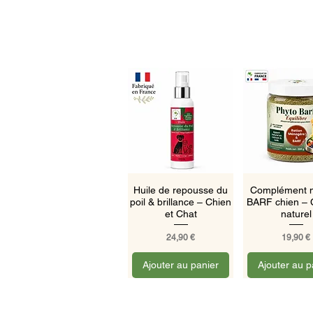
Aperçu rapide
Aperçu ra
Huile de repousse du
Complément m
poil & brillance – Chien
BARF chien – 
et Chat
naturel
Prix
Prix
24,90 €
19,90 €
Ajouter au panier
Ajouter au p