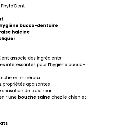
l Phyto'Dent
at
hygiène bucco-dentaire
vaise haleine
pliquer
Dent associe des ingrédients
tés intéressantes pour l’hygiène bucco-
 riche en minéraux
s propriétés apaisantes
 sensation de fraîcheur
enir une
bouche saine
chez le chien et
hats