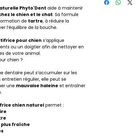
enfants. Conserver à
(Conservateur d’ori
naturelle Phyto'Dent
aide à maintenir
Dehydroacetic Ac
hez le chien et le chat
. Sa formule
xanthane), Carrag
a formation de
tartre
, à réduire la
er l’équilibre de la bouche.
tifrice pour chien
s’applique
ents ou un doigtier afin de nettoyer en
es de votre animal.
pour chien ?
 dentaire peut s’accumuler sur les
entretien régulier, elle peut se
uer une
mauvaise haleine
et entraîner
.
frice chien naturel
permet :
ire
tre
 plus fraîche
es