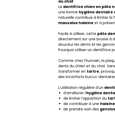
au chat
Le
dentifrice chien en pâte 
une bonne
hygiène dentaire c
naturelle contribue à limiter l
mauvaise haleine
et à préserv
Facile à utiliser, cette
pâte den
directement sur une brosse à d
douceur les dents et les genciv
Pourquoi utiliser un dentifrice 
Comme chez l’humain, la plaque
dents du chien et du chat. Sans 
transformer en
tartre
, provoq
des inconforts bucco-dentaires
L’utilisation régulière d’un
denti
d’améliorer l’
hygiène denta
de limiter l’apparition du
tar
de contribuer à une
haleine
de prendre soin des
genciv