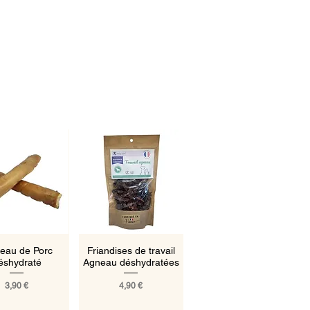
rçu rapide
Aperçu rapide
eau de Porc
Friandises de travail
éshydraté
Agneau déshydratées
Prix
Prix
3,90 €
4,90 €