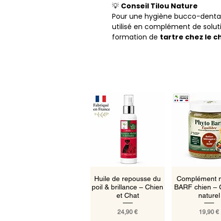
💡
Conseil Tilou Nature
Pour une hygiène bucco-dentair
utilisé en complément de solutio
formation de
tartre chez le c
Aperçu rapide
Aperçu ra
Huile de repousse du
Complément m
poil & brillance – Chien
BARF chien – 
et Chat
naturel
Prix
Prix
24,90 €
19,90 €