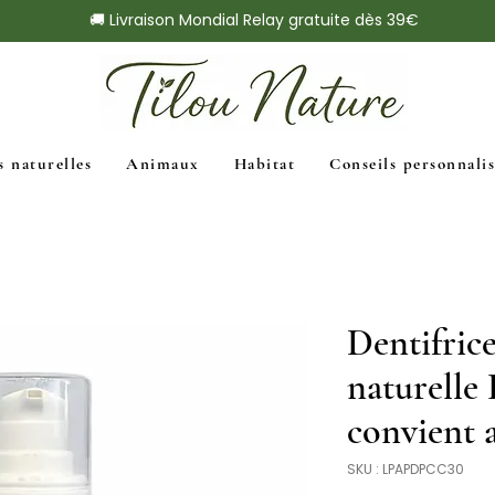
🚚 Livraison Mondial Relay gratuite dès 39€
s naturelles
Animaux
Habitat
Conseils personnalis
Dentifrice
naturelle
convient a
SKU : LPAPDPCC30