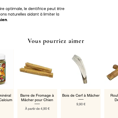
e optimale, le dentifrice peut être
ns naturelles aidant à limiter la
hien
.
Vous pourriez aimer
pide
Aperçu rapide
Aperçu rapide
Ape
inéral
Barre de Fromage à
Bois de Cerf à Mâcher
Roul
Calcium
Mâcher pour Chien
D
Prix
9,90 €
Prix promotionnel
À partir de
4,90 €