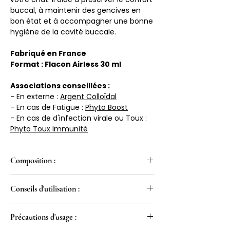
buccal, à maintenir des gencives en
bon état et à accompagner une bonne
hygiène de la cavité buccale.
Fabriqué en France
Format : Flacon Airless 30 ml
Associations conseillées :
- En externe :
Argent Colloïdal
- En cas de Fatigue :
Phyto Boost
- En cas de d'infection virale ou Toux :
Phyto Toux Immunité
Composition :
Eau purifiée, glycérine végétale, extrait
Conseils d'utilisation :
glycériné de camomille, leucidal liquid®,
extrait de propolis (poudre
Appliquer une noisette de gel
hydrosoluble), gomme xanthane, iota
Précautions d'usage :
directement sur la gencive.
carraghénane, cosgard®, citrate de
Utiliser 1 à 2 fois par jour.