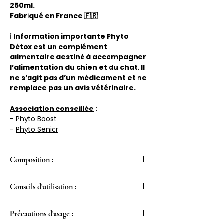
250ml.
Fabriqué en France 🇫🇷
ℹ️ Information importante Phyto
Détox est un complément
alimentaire destiné à accompagner
l’alimentation du chien et du chat. Il
ne s’agit pas d’un médicament et ne
remplace pas un avis vétérinaire.
Association conseillée
:
-
Phyto Boost
-
Phyto Senior
Composition :
Eau, EHA (Chardon Marie, Pissenlit, Radis
Conseils d'utilisation :
Noir, Desmodium), Sirop d'agave.
Constituants analytiques :
Ce sirop peut être ajoutés dans la
Humidité : 99,1 %
Précautions d'usage :
nourriture ou directement dans la
Protéines brutes : < 0,3 %