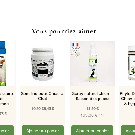
Vous pourriez aimer
pide
Aperçu rapide
Aperçu rapide
Ape
asitaire
Spiruline pour Chien et
Spray naturel chien –
Phyto D
el –
Chat
Saison des puces
Chien e
 mois
& hyg
Prix original
Prix promotionnel
Prix
16,90 €
8,45 €
19,90 €
onnel
75 €
199,00 €
/
1l
1
9
9
anier
Ajouter au panier
Ajouter au panier
Ajou