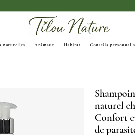
🚚 Livraison Mondial Relay gratuite dès 39€
s naturelles
Animaux
Habitat
Conseils personnalis
Shampoing
naturel c
Confort c
de parasit