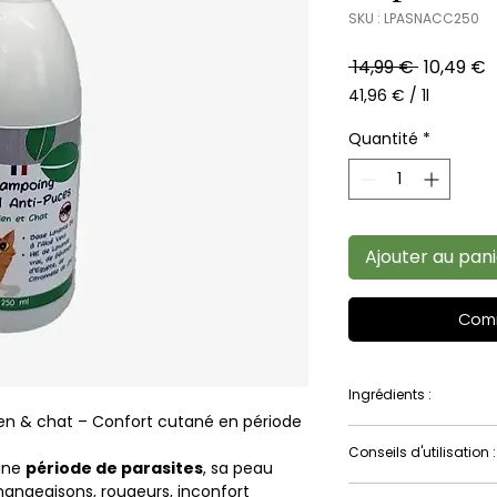
SKU : LPASNACC250
Prix
P
 14,99 € 
10,49 €
original
p
41,96 €
/
1l
41,96 €
pour
Quantité
*
1
Litre
Ajouter au pan
Comm
Ingrédients :
en & chat – Confort cutané en période
Base lavante douce
Conseils d'utilisation :
Angustifolia Oil (
 une
période de parasites
, sa peau
graveolens flower 
mangeaisons, rougeurs, inconfort
Agiter le flacon av