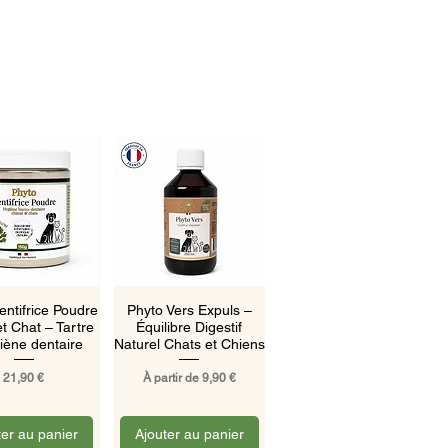
rçu rapide
Aperçu rapide
entifrice Poudre
Phyto Vers Expuls –
t Chat – Tartre
Équilibre Digestif
iène dentaire
Naturel Chats et Chiens
Prix
Prix promotionnel
21,90 €
À partir de
9,90 €
ter au panier
Ajouter au panier