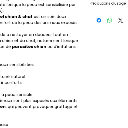
Cymbopogon Winter
Précautions d'usage :
é lorsque la peau est sensibilisée par
directement, sans d
Citronnelle de Java
).
préalablement moui
Usage externe. Ne p
* issu de l’agricult
el chien & chat
est un soin doux
shampooing et mass
après avoir lavé l’a
nfort de la peau des animaux exposés
produit. Laisser ag
yeux. En cas de pro
abondamment. Reno
bouche de l’anima
aide à nettoyer en douceur tout en
sécher.
Conserver à l’abri d
du chien et du chat, notamment lorsque
aux animaux à part
nce de
parasites chien
ou d’irritations
aux sensibilisées
u
utané naturel
 inconforts
 à peau sensible
 animaux sont plus exposés aux éléments
ien
, qui peuvent provoquer grattage et
euse