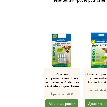
Pipettes anti-puces pour chien
Aperçu rapide
Aperçu ra
Pipettes
Collier antipar
antiparasitaires chien
chien natur
naturelles – Protection
Protection 4
végétale longue durée
Prix promoti
À partir de
4,
Prix promotionnel
À partir de
8,49 €
Ajouter au panier
Ajouter au p