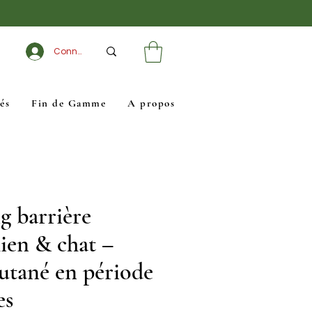
Connexion
és
Fin de Gamme
A propos
 barrière
hien & chat –
utané en période
es