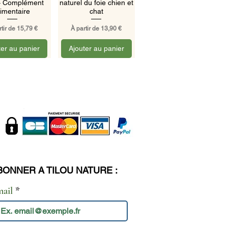
– Complément
naturel du foie chien et
limentaire
chat
 promotionnel
Prix promotionnel
rtir de
15,79 €
À partir de
13,90 €
ter au panier
Ajouter au panier
BONNER A TILOU NATURE :
mail