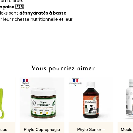
ien tolérée.
nçaise 🇫🇷
sticks sont
déshydratés à basse
 leur richesse nutritionnelle et leur
Vous pourriez aimer
pide
Aperçu rapide
Aperçu rapide
Ape
ques
Phyto Coprophagie
Phyto Senior –
Moule 