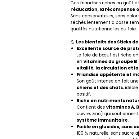
Ces friandises riches en goût 
l’éducation, la récompense o
Sans conservateurs, sans coloran
séchés lentement à basse temp
qualités nutritionnelles du foie.
💪
Les bienfaits des Sticks de
Excellente source de proté
Le foie de bœuf est riche e
en
vitamines du groupe B
vitalité, la circulation et 
Friandise appétente et m
Son goût intense en fait u
chiens et des chats
, idéal
positif.
Riche en nutriments natur
Contient des
vitamines A, B
cuivre, zinc) qui soutiennent
système immunitaire
.
Faible en glucides, sans ad
100 % naturelle, sans sucre a