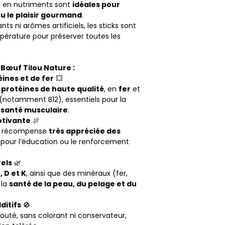
et en nutriments sont
idéales pour
u le plaisir gourmand
.
ts ni arômes artificiels, les sticks sont
érature pour préserver toutes les
 Bœuf Tilou Nature :
ines et de fer
💥
n
protéines de haute qualité
, en
fer
et
(notamment B12), essentiels pour la
la santé musculaire
.
otivante
🍖
ne récompense
très appréciée des
e pour l’éducation ou le renforcement
els
🌿
, D et K
, ainsi que des minéraux (fer,
 la
santé de la peau, du pelage et du
ditifs
🚫
jouté, sans colorant ni conservateur,