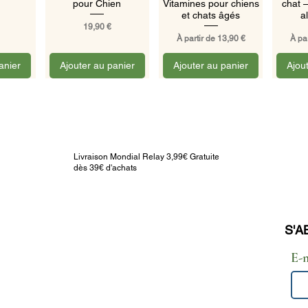
pour Chien
Vitamines pour chiens
chat 
et chats âgés
a
Prix
19,90 €
Prix promotionnel
Prix
À partir de
13,90 €
À pa
anier
Ajouter au panier
Ajouter au panier
Ajou
Livraison Mondial Relay 3,99€ Gratuite
dès 39€ d'achats
pide
sinets
uffe et
S'A
INFORMATIONS LEGALES :
E-
CGV
anier
POLITIQUE DE
CONFIDENTIALITE & COOKIES