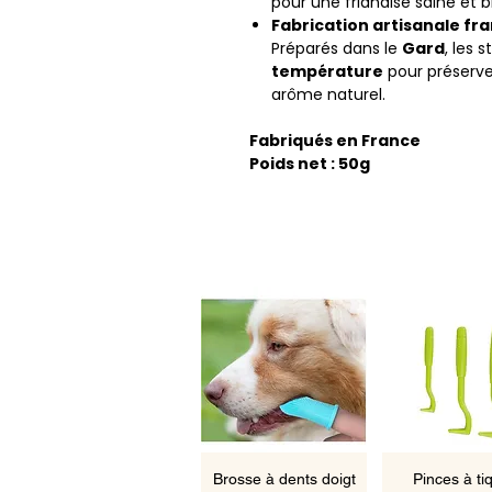
pour une friandise saine et b
Fabrication artisanale fra
Préparés dans le
Gard
, les 
température
pour préserver
arôme naturel.
Fabriqués en France
Poids net : 50g
Aperçu rapide
Aperçu ra
Brosse à dents doigt
Pinces à ti