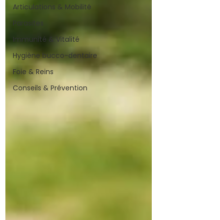
Articulations & Mobilité
Parasites
Immunité & Vitalité
Hygiène bucco-dentaire
Foie & Reins
Conseils & Prévention