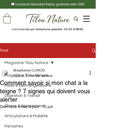
🚚 Livraison Mondial Relay gratuite dès 39€
Commande par téléphone possible :
06 49 41 88 89
Post
Magazine Tilou Nature
Stephanie CURCIO
Magazine Tilou Nature
12 juin
3 min de lecture
Comment savoir si mon chat a la
Peau & Démangeaisons
teigne ? 7 signes qui doivent vous
Digestion & Transit
alerter
Stress & Apaisement
Dernière mise à jour :
10 juil.
Articulations & Mobilité
Parasites