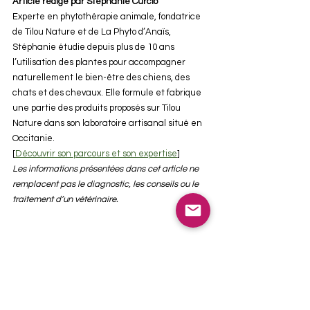
Article rédigé par Stéphanie Curcio
Experte en phytothérapie animale, fondatrice 
de Tilou Nature et de La Phyto d’Anaïs, 
Stéphanie étudie depuis plus de 10 ans 
l’utilisation des plantes pour accompagner 
naturellement le bien-être des chiens, des 
chats et des chevaux. Elle formule et fabrique 
une partie des produits proposés sur Tilou 
Nature dans son laboratoire artisanal situé en 
Occitanie.
[
Découvrir son parcours et son expertise
]
Les informations présentées dans cet article ne 
remplacent pas le diagnostic, les conseils ou le 
traitement d’un vétérinaire.
Sources consultées :
https://www.msdvetmanual.com/integumentar
y-system/dermatophytosis/dermatophytosis-in-
dogs-and-cats
https://www.esccap.fr/champignons/teigne-