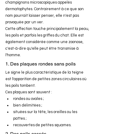
champignons microscopiques appelés 
dermatophytes. Contrairement à ce que son 
nom pourrait laisser penser, elle n'est pas 
provoquée par un ver.
Cette affection touche principalement la peau, 
les poils et parfois les griffes du chat. Elle est 
également considérée comme une zoonose, 
c'est-à-dire qu'elle peut être transmise à 
l'homme.
1. Des plaques rondes sans poils
Le signe le plus caractéristique de la teigne 
est l'apparition de petites zones circulaires où 
les poils tombent.
Ces plaques sont souvent :
rondes ou ovales ;
bien délimitées ;
situées sur la tête, les oreilles ou les 
pattes ;
recouvertes de petites squames.
2. Des poils cassés