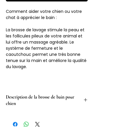
Comment aider votre chien ou votre
chat à apprécier le bain :
La brosse de lavage stimule la peau et
les follicules pileux de votre animal et
lui offre un massage agréable. Le
système de fermeture et le
caoutchouc permet une très bonne
tenue sur la main et améliore la qualité
du lavage.
Description de la brosse de bain pour
chien
Stimule la peau et les follicules pileux
Brosse de bain pour un lavage en
profondeur