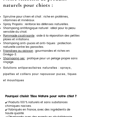
naturels pour chiots :
Spiruline pour chien et chat : riche en protéines,
vitamines et minéraux.
Spray Propolis : renforce les défenses naturelles.
Shampoing antifongique naturel : idéal pour la peau
sensible du chiot.
Pommade cicatrisante
: aide à la réparation des petites
plaies et irritations.
Shampoing anti-puces et anti-tiques : protection
naturelle contre les parasites.
Friandises au poisson
: gourmandes et riches en
Oméga-3.
Shampoing sec
: pratique pour un pelage propre sans
rinçage.
Solutions antiparasitaires naturelles : sprays,
pipettes et colliers pour repousser puces, tiques
et moustiques
Pourquoi choisir Tilou Nature pour votre chiot ?
✔️ Produits 100 % naturels et sans substances
chimiques nocives.
✔️ Fabriqués en France, avec des ingrédients de
haute qualité.
✔️ Développés avec des experts en phytothérapie