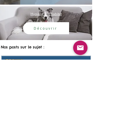
Hygiène de l'habitat
Découvrir
Nos posts sur le sujet :
Guide des meilleures plantes
pour détoxifier l'organisme de
nos chiens et chats.
Combien de temps dure la teigne
chez le chat ?
Comment nettoyer la maison
quand mon chat a la teigne ?