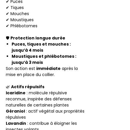
✔ Puces
✔ Tiques
✔ Mouches
✔ Moustiques
✔ Phlébotomes
🛡️
Protection longue durée
Puces, tiques et mouches :
jusqu’à 4 mois
Moustiques et phlébotomes :
jusqu’à 3 mois
Son action est
immédiate
après la
mise en place du collier.
🌿
Actifs répulsifs
Icaridine
: molécule répulsive
reconnue, inspirée des défenses
naturelles de certaines plantes
Géraniol
: actif végétal aux propriétés
répulsives
Lavandin
: contribue à éloigner les
insectes volants