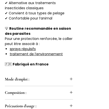
✔ Alternative aux traitements
insecticides classiques
✔ Convient à tous types de pelage
✔ Confortable pour l’animal
💡
Routine recommandée en saison
des parasites
Pour une protection renforcée, le collier
peut être associé à :
sprays répulsifs
traitement de l’environnement
🇫🇷
Fabriqué en France
Mode d'emploi :
Chez le chiot à partir de l’âge de 4
Composition :
mois.
1/ Dérouler le collier en tirant sur la
Sec-butyl 2-(2-
languette comme indiqué sur les
Précautions d'usage :
hydroxyéthyl)pipéridine-1
schémas explicatifs.